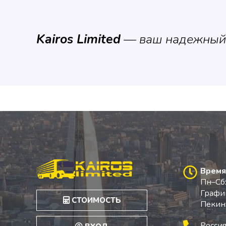
Kairos Limited
— ваш надежный п
Время
Пн–Сб:
График
СТОИМОСТЬ
Пекин
Россия