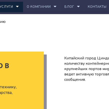
УСЛУГИ
О КОМПАНИИ
БЛОГ
КОНТАКТЫ
сию
Китайский город Цинда
О В
количеству контейнерн
крупнейших портов мир
ведет активную торгов
сообщения.
технику,
рства,