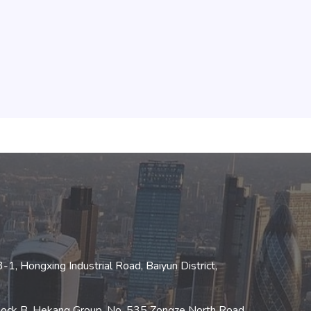
1, Hongxing Industrial Road, Baiyun District,
Block B, Hekang Group, No. 535 Zongze North Road,