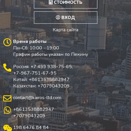
СТОИМОСТЬ
ВХОД
Карта сайта
Время работы
Пн–Сб: 10:00 - 19:00
График работы указан по Пекину
Россия: +7 499 938-75-65
,
+7-967-751-67-95
Китай: +8613538882947
Казахстан: +7079043209
contact@kairos-ltd.com
+8613538882947
+7079043209
198 6476 84 84